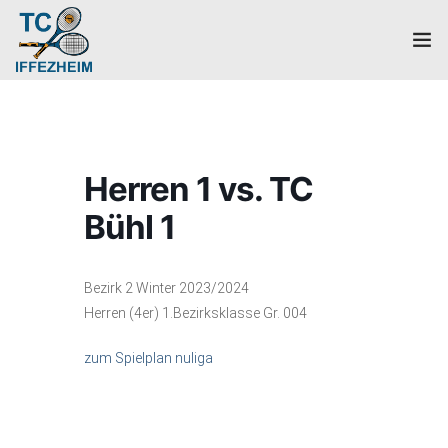
Home
Mannschaften
Herren 1 vs. TC
Verein
Bühl 1
Galerie
Bezirk 2 Winter 2023/2024
Events
Herren (4er) 1.Bezirksklasse Gr. 004
News
zum Spielplan nuliga
Mitglied werden!
Platzbuchung