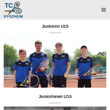
Home
Junioren U15
Mannschaften
Verein
Galerie
Events
News
Juniorinnen U15
Mitglied werden!
Platzbuchung