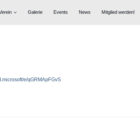
Verein
Galerie
Events
News
Mitglied werden!
oud.microsoft/e/qGRMApFGvS