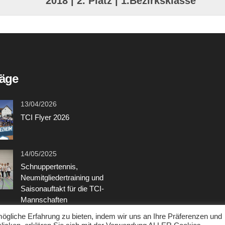
2018 | 2. Platz | 1.Bezirksklasse
räge
13/04/2026
TCI Flyer 2026
14/05/2025
Schnuppertennis,
Neumitgliedertraining und
Saisonauftakt für die TCI-
Mannschaften
gliche Erfahrung zu bieten, indem wir uns an Ihre Präferenzen und