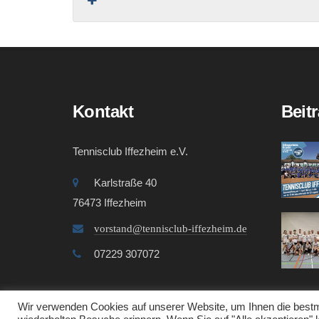
Kontakt
Beit
Tennisclub Iffezheim e.V.
Karlstraße 40
76473 Iffezheim
vorstand@tennisclub-iffezheim.de
07229 307072
Wir verwenden Cookies auf unserer Website, um Ihnen die bestmö