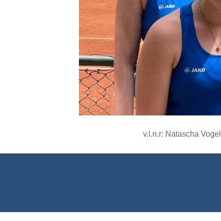
v.l.n.r: Natascha Vog