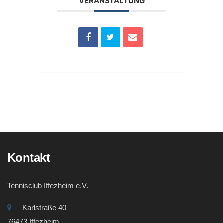
VERANSTALTUNG
Kontakt
Tennisclub Iffezheim e.V.
Karlstraße 40
76473 Iffezheim