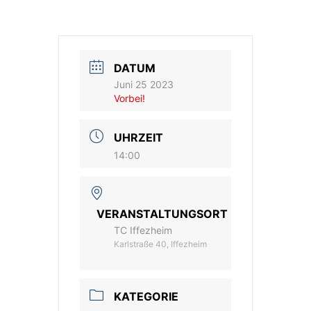
Vereinsshop
DATUM
Kontakt
Juni 25 2023
Vorbei!
UHRZEIT
14:00
VERANSTALTUNGSORT
TC Iffezheim
Karlstraße 40, Iffezheim
KATEGORIE