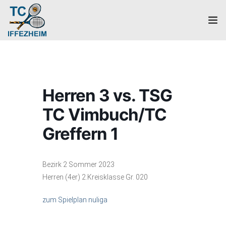
Home
Mannschaften
Herren 3 vs. TSG
Verein
TC Vimbuch/TC
Galerie
Greffern 1
Events
Bezirk 2 Sommer 2023
News
Herren (4er) 2.Kreisklasse Gr. 020
zum Spielplan nuliga
Mitglied werden!
Platzbuchung