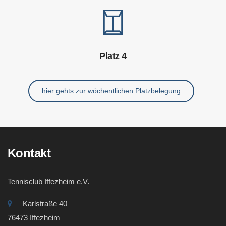
Platz 4
hier gehts zur wöchentlichen Platzbelegung
Kontakt
Tennisclub Iffezheim e.V.
Karlstraße 40
76473 Iffezheim