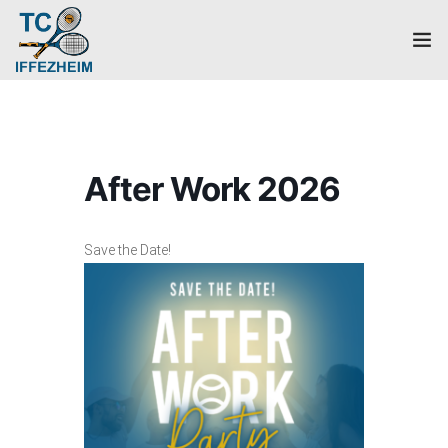
Home
Mannschaften
After Work 2026
Verein
Save the Date!
Galerie
Events
News
Mitglied werden!
Platzbuchung