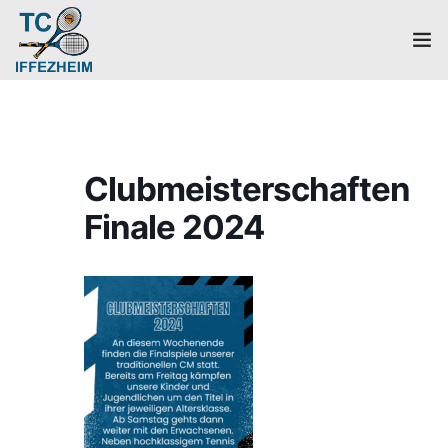
Home
Mannschaften
Clubmeisterschaften
Verein
Finale 2024
Galerie
Events
News
Mitglied werden!
Platzbuchung