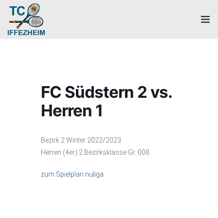
Home
Mannschaften
FC Südstern 2 vs.
Verein
Herren 1
Galerie
Bezirk 2 Winter 2022/2023
Events
Herren (4er) 2.Bezirksklasse Gr. 008
News
zum Spielplan nuliga
Mitglied werden!
Platzbuchung