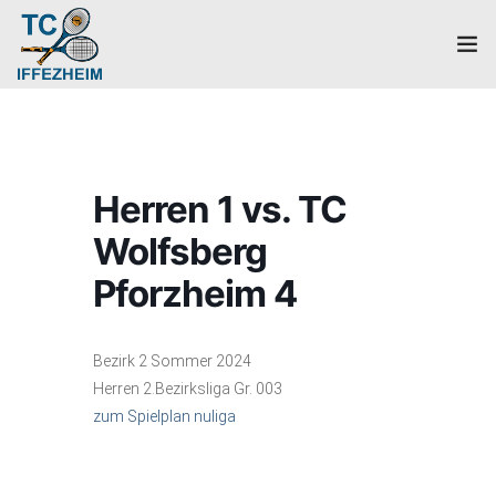
Home
Mannschaften
Herren 1 vs. TC
Verein
Wolfsberg
Galerie
Pforzheim 4
Events
Bezirk 2 Sommer 2024
News
Herren 2.Bezirksliga Gr. 003
zum Spielplan nuliga
Mitglied werden!
Platzbuchung