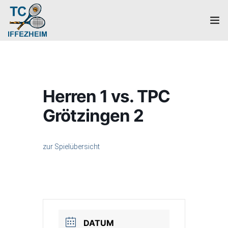
Home
Mannschaften
Herren 1 vs. TPC
Verein
Grötzingen 2
Galerie
zur Spielübersicht
Events
News
Mitglied werden!
DATUM
Platzbuchung