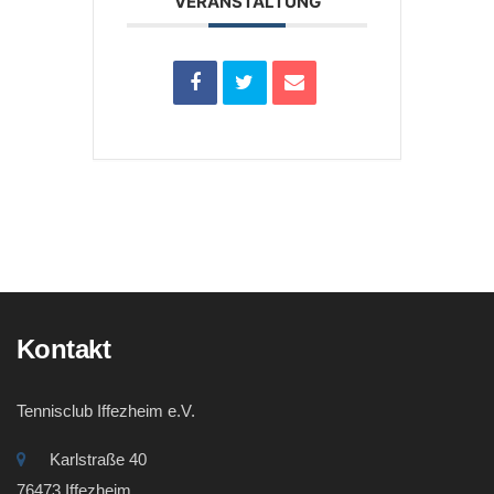
VERANSTALTUNG
Kontakt
Tennisclub Iffezheim e.V.
Karlstraße 40
76473 Iffezheim