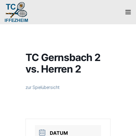
Home
Mannschaften
TC Gernsbach 2
Verein
vs. Herren 2
Galerie
zur Spielübersicht
Events
News
Mitglied werden!
DATUM
Platzbuchung