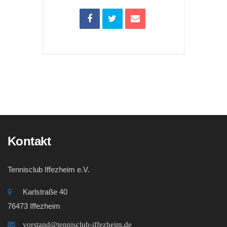
Kontakt
Tennisclub Iffezheim e.V.
Karlstraße 40
76473 Iffezheim
vorstand@tennisclub-iffezheim.de