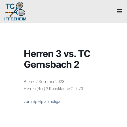
Home
Mannschaften
Herren 3 vs. TC
Verein
Gernsbach 2
Galerie
Bezirk 2 Sommer 2023
Events
Herren (4er) 2.Kreisklasse Gr. 020
News
zum Spielplan nuliga
Mitglied werden!
Platzbuchung