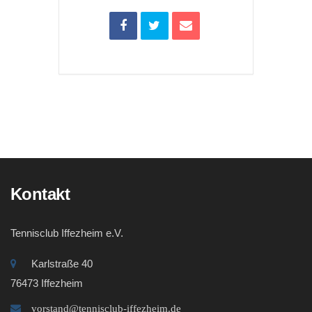
Kontakt
Tennisclub Iffezheim e.V.
Karlstraße 40
76473 Iffezheim
vorstand@tennisclub-iffezheim.de