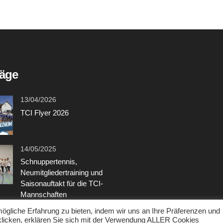
räge
13/04/2026
TCI Flyer 2026
14/05/2025
Schnuppertennis,
Neumitgliedertraining und
Saisonauftakt für die TCI-
Mannschaften
gliche Erfahrung zu bieten, indem wir uns an Ihre Präferenzen und
 klicken, erklären Sie sich mit der Verwendung ALLER Cookies