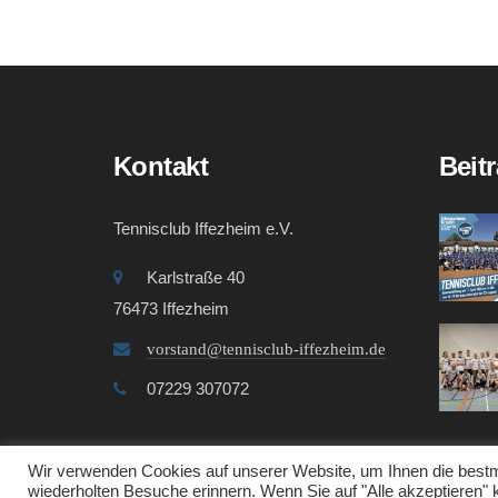
Kontakt
Beit
Tennisclub Iffezheim e.V.
Karlstraße 40
76473 Iffezheim
vorstand@tennisclub-iffezheim.de
07229 307072
Wir verwenden Cookies auf unserer Website, um Ihnen die bestmö
wiederholten Besuche erinnern. Wenn Sie auf "Alle akzeptieren"