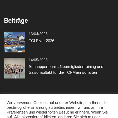
Beiträge
13/04/2026
TCI Flyer 2026
14/05/2025
Schnuppertennis, Neumitgliedertraining und
Saisonauftakt für die TCI-Mannschaften
Sonstiges
Wir verwenden Cookies auf unserer Website, um Ihnen die
bestmögliche Erfahrung zu bieten, indem wir uns an Ihre
Präferenzen und wiederholten Besuche erinnern. Wenn Sie
Kontakt
auf "Alle akzeptieren" klicken, erklären Sie sich mit der