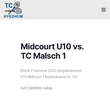
Home
Mannschaften
Midcourt U10 vs.
Verein
TC Malsch 1
Galerie
Bezirk 2 Sommer 2023 Jüngstenbereich
Events
U10 Midcourt 1.Bezirksklasse Gr. 181
News
zum Spielplan nuliga
Mitglied werden!
Platzbuchung