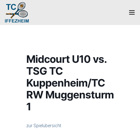
Home
Mannschaften
Midcourt U10 vs.
Verein
TSG TC
Galerie
Kuppenheim/TC
RW Muggensturm
Events
1
News
Mitglied werden!
zur Spielübersicht
Platzbuchung