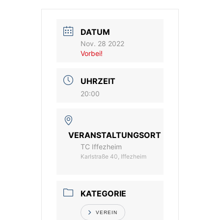
Vereinsshop
DATUM
Nov. 28 2022
Kontakt
Vorbei!
UHRZEIT
20:00
VERANSTALTUNGSORT
TC Iffezheim
Karlstraße 40, Iffezheim
KATEGORIE
VEREIN