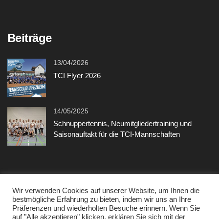
Beiträge
13/04/2026
TCI Flyer 2026
14/05/2025
Schnuppertennis, Neumitgliedertraining und
Saisonauftakt für die TCI-Mannschaften
Sonstiges
Wir verwenden Cookies auf unserer Website, um Ihnen die
bestmögliche Erfahrung zu bieten, indem wir uns an Ihre
Präferenzen und wiederholten Besuche erinnern. Wenn Sie
Kontakt
auf "Alle akzeptieren" klicken, erklären Sie sich mit der