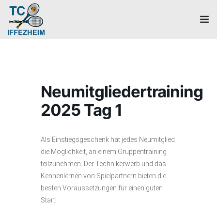
Home
Mannschaften
Neumitgliedertraining
Verein
2025 Tag 1
Galerie
Als Einstiegsgeschenk hat jedes Neumitglied
Events
die Möglichkeit, an einem Gruppentraining
teilzunehmen. Der Technikerwerb und das
News
Kennenlernen von Spielpartnern bieten die
besten Voraussetzungen für einen guten
Mitglied werden!
Start!
Platzbuchung