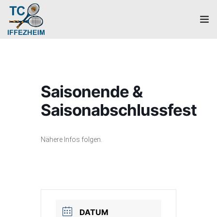
Home
Mannschaften
Saisonende &
Verein
Saisonabschlussfest
Galerie
Nähere Infos folgen.
Events
News
Mitglied werden!
DATUM
Platzbuchung