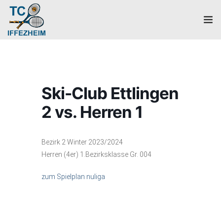
Home
Mannschaften
Ski-Club Ettlingen
Verein
2 vs. Herren 1
Galerie
Bezirk 2 Winter 2023/2024
Events
Herren (4er) 1.Bezirksklasse Gr. 004
News
zum Spielplan nuliga
Mitglied werden!
Platzbuchung