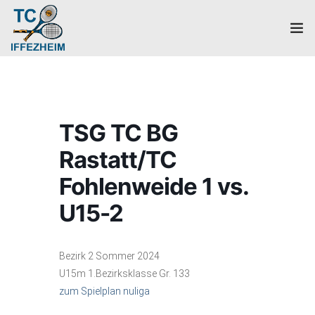
Home
Mannschaften
TSG TC BG
Verein
Rastatt/TC
Galerie
Fohlenweide 1 vs.
U15-2
Events
News
Bezirk 2 Sommer 2024
U15m 1.Bezirksklasse Gr. 133
Mitglied werden!
zum Spielplan nuliga
Platzbuchung