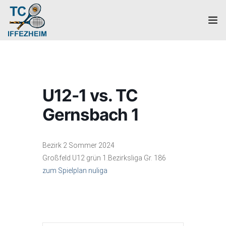
Home
Mannschaften
U12-1 vs. TC
Verein
Gernsbach 1
Galerie
Bezirk 2 Sommer 2024
Events
Großfeld U12 grün 1.Bezirksliga Gr. 186
zum Spielplan nuliga
News
Mitglied werden!
Platzbuchung