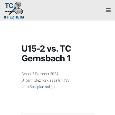
Home
Mannschaften
U15-2 vs. TC
Verein
Gernsbach 1
Galerie
Bezirk 2 Sommer 2024
Events
U15m 1.Bezirksklasse Gr. 133
zum Spielplan nuliga
News
Mitglied werden!
Platzbuchung