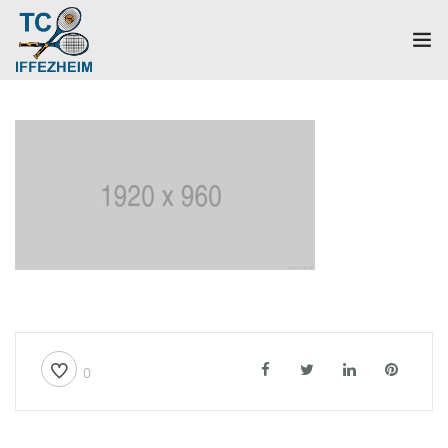
Home
Mannschaften
Verein
Galerie
Events
News
0
Mitglied werden!
Platzbuchung