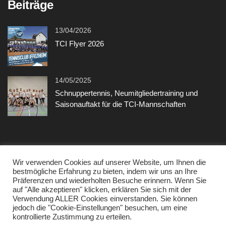
Beiträge
13/04/2026
TCI Flyer 2026
14/05/2025
Schnuppertennis, Neumitgliedertraining und
Saisonauftakt für die TCI-Mannschaften
Sonstiges
Wir verwenden Cookies auf unserer Website, um Ihnen die
bestmögliche Erfahrung zu bieten, indem wir uns an Ihre
Präferenzen und wiederholten Besuche erinnern. Wenn Sie
Kontakt
auf "Alle akzeptieren" klicken, erklären Sie sich mit der
Verwendung ALLER Cookies einverstanden. Sie können
Datenschutzerklärung
jedoch die "Cookie-Einstellungen" besuchen, um eine
kontrollierte Zustimmung zu erteilen.
Impressum