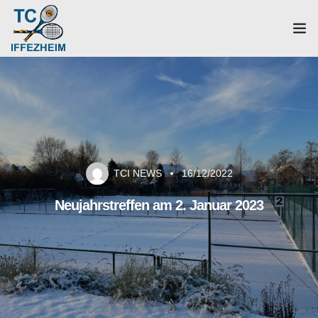
Home
Mannschaften
Verein
TCI NEWS
16/12/2022
Galerie
Neujahrstreffen am 2. Januar 2023
Events
News
Mitglied werden!
Platzbuchung