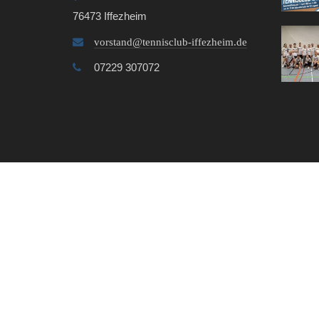
76473 Iffezheim
vorstand@tennisclub-iffezheim.de
07229 307072