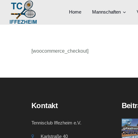
Home
Mannschaften
[woocommerce_checkout]
Kontakt
Beit
Tennisclub Iffezheim e.V.
Karlstraße 40