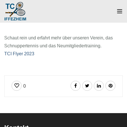
Home
Schaut rein und erfahrt mehr über unseren Verein, das
Mannschaften
Schnuppertennis und das Neumitgliedertraining.
TCI Flyer 2023
Verein
Galerie
Events
0
News
Mitglied werden!
Platzbuchung