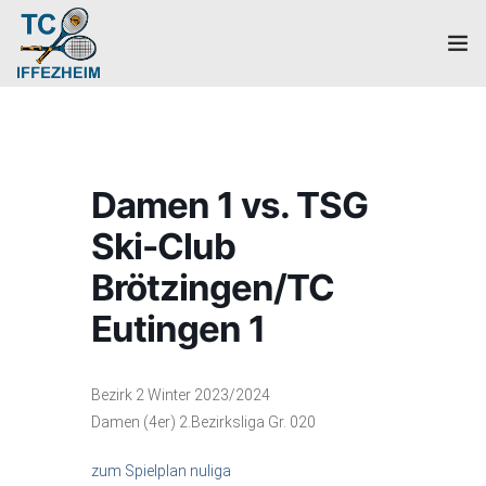
Home
Mannschaften
Damen 1 vs. TSG
Verein
Ski-Club
Galerie
Brötzingen/TC
Eutingen 1
Events
News
Bezirk 2 Winter 2023/2024
Damen (4er) 2.Bezirksliga Gr. 020
Mitglied werden!
zum Spielplan nuliga
Platzbuchung