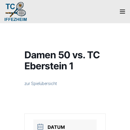
Home
Mannschaften
Damen 50 vs. TC
Verein
Eberstein 1
Galerie
zur Spielübersicht
Events
News
Mitglied werden!
DATUM
Platzbuchung