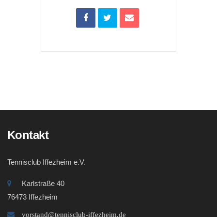
Kontakt
Tennisclub Iffezheim e.V.
Karlstraße 40
76473 Iffezheim
vorstand@tennisclub-iffezheim.de