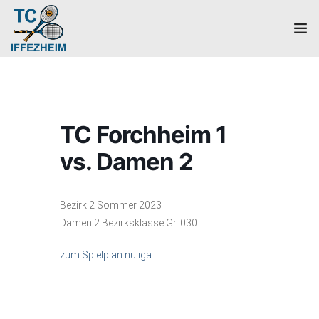
Home
Mannschaften
TC Forchheim 1
Verein
vs. Damen 2
Galerie
Bezirk 2 Sommer 2023
Events
Damen 2.Bezirksklasse Gr. 030
News
zum Spielplan nuliga
Mitglied werden!
Platzbuchung