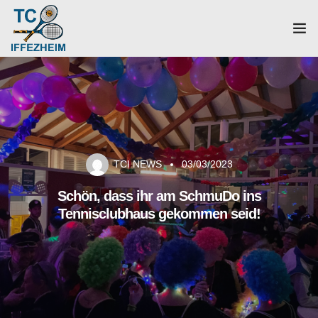
Home
Mannschaften
Verein
TCI NEWS
03/03/2023
Galerie
Schön, dass ihr am SchmuDo ins
Tennisclubhaus gekommen seid!
Events
News
Mitglied werden!
Platzbuchung