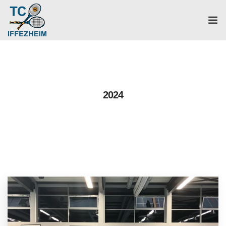
Home
Mannschaften
2024
Verein
Galerie
Events
News
Mitglied werden!
Platzbuchung